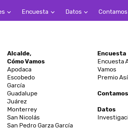
es
Encuesta
Datos
Contamo
Alcalde,
Encuesta
Cómo Vamos
Encuesta A
Apodaca
Vamos
Escobedo
Premio As
García
Guadalupe
Contamo
Juárez
Monterrey
Datos
San Nicolás
Investigac
San Pedro Garza García