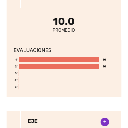
10.0
PROMEDIO
EVALUACIONES
10
10
1ª
10
10
2ª
3ª
4ª
5ª
EJE
+