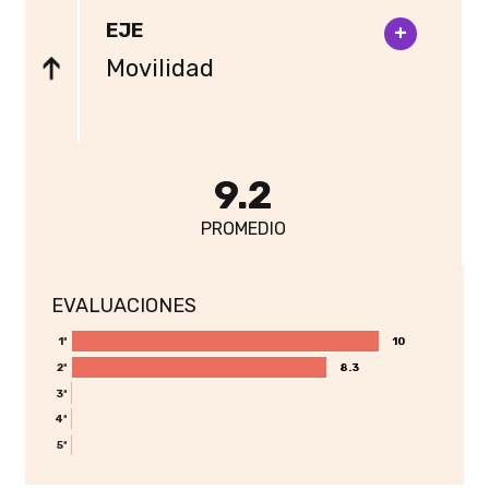
EJE
+
Movilidad
9.2
PROMEDIO
EVALUACIONES
10
10
1ª
8.3
8.3
2ª
3ª
4ª
5ª