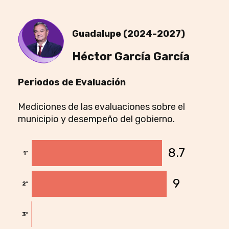
Guadalupe (2024-2027)
Héctor García García
Periodos de Evaluación
Mediciones de las evaluaciones sobre el
municipio y desempeño del gobierno.
8.7
8.7
1ª
9
9
2ª
3ª