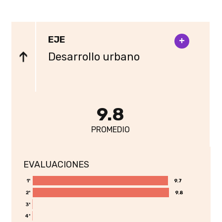
EJE
+
Desarrollo urbano
9.8
PROMEDIO
EVALUACIONES
9.7
9.7
1ª
9.8
9.8
2ª
3ª
4ª