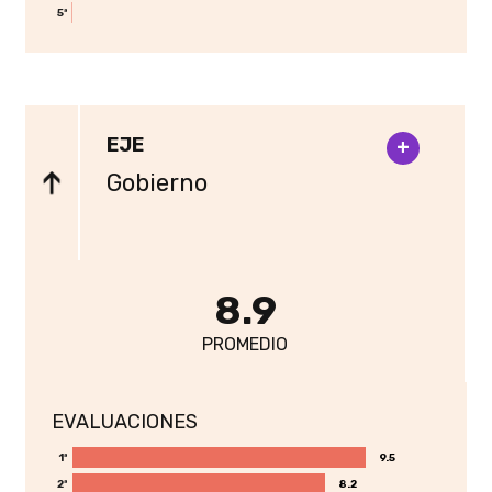
5ª
EJE
+
Gobierno
8.9
PROMEDIO
EVALUACIONES
9.5
9.5
1ª
8.2
8.2
2ª