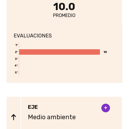
10.0
PROMEDIO
EVALUACIONES
1ª
10
10
2ª
3ª
4ª
5ª
EJE
+
Medio ambiente