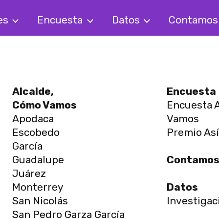
es
Encuesta
Datos
Contamo
Alcalde,
Encuesta
Cómo Vamos
Encuesta A
Apodaca
Vamos
Escobedo
Premio As
García
Guadalupe
Contamo
Juárez
Monterrey
Datos
San Nicolás
Investigac
San Pedro Garza García