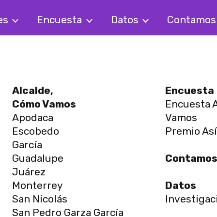
es
Encuesta
Datos
Contamo
Alcalde,
Encuesta
Cómo Vamos
Encuesta A
Apodaca
Vamos
Escobedo
Premio As
García
Guadalupe
Contamo
Juárez
Monterrey
Datos
San Nicolás
Investigac
San Pedro Garza García